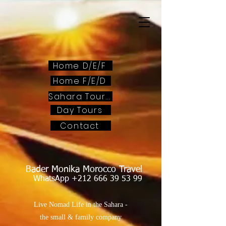
Home D/E/F
Home F/E/D
Sahara Tours
Day Tours
Contact
Bader Monika Morocco Travel
WhatsApp
+212 666 39 53 99
Live Nomad Life in the Sahara -
the small & family company